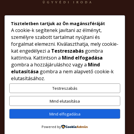
Ügyfélfogadás időpontja:
Tiszteletben tartjuk az Ön magánszféráját
Hétfőtől – csütörtökig:
9 órától,
A cookie-k segítenek javítani az élményt,
lehetőleg telefonon előre egyeztetett időpontban
személyre szabott tartalmat nyújtani és
forgalmat elemezni. Kiválaszthatja, mely cookie-
Pénteken
ügyfélfogadás nincs.
kat engedélyezi a
Testreszabás
gombra
kattintva. Kattintson a
Mind elfogadása
gombra a hozzájáruláshoz vagy a
Mind
© Minden jog fenntartva- dr. Boros Andrea Ügyvédi Iroda
elutasítása
gombra a nem alapvető cookie-k
A portál egyes részeinek jogi tartalmú tájékoztatása nem helyettesíti
elutasításához.
az ügyvéd személyes közreműködését egyes jogügyleteknél.
Weboldaltervezés, üzemeltetés, irodafotók: Orlando Graphix Studio
Testreszabás
cikkünkben
ügyvédi
termék
olvasói
válaszolunk
szolgalat@libori.hu
röviden
kapcsolatos
társaság
szerződés
vonatkozó
Mind elutasítása
szolgáltatás
házassági
berendezés
személyi
nagykereskedelme
kérdések
törvény
ingatlan
gazdasági
eljárás
ellátás
fizetési
kiskorú
ingatlan
öröklés
felszámolás
végrehajtás
tulajdon
ellenjegyzés
terhelő
kiskereskedelme
tevékenység
észrevételeiket
kérdéseiket
háztartási
elektronikus
TÁRSASÁGI JOG
INGATLANJOG
BIZTOSÍTÁSI JOG
Mind elfogadása
ADÓJOG
MUNKAJOG
CSALÁDJOG
SZERVEZETEK JOGA
BÜNTETŐJOG
MEDIÁCIÓ
HULLADÉKGAZDÁLKODÁSI-, ÉS
KÖRNYEZETVÉDELMI JOG
BÁNYAJOG
KÖVETELÉSKEZELÉS
adásvételi
ajándékozási
tartási
öröklési
opciós
vagyonközösség
bontóper
vagyonközösség
gyermektartás
alapítvány
egyesület
alapítás
képviselet
Powered by