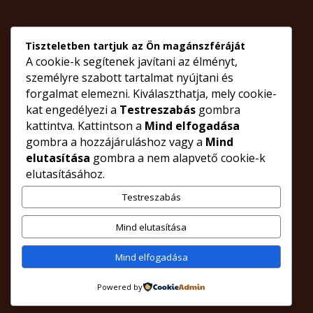
Ügyfélfogadás időpontja:
Tiszteletben tartjuk az Ön magánszféráját
Hétfőtől – csütörtökig:
9 órától,
A cookie-k segítenek javítani az élményt,
lehetőleg telefonon előre egyeztetett időpontban
személyre szabott tartalmat nyújtani és
forgalmat elemezni. Kiválaszthatja, mely cookie-
Pénteken
ügyfélfogadás nincs.
kat engedélyezi a
Testreszabás
gombra
kattintva. Kattintson a
Mind elfogadása
gombra a hozzájáruláshoz vagy a
Mind
© Minden jog fenntartva- dr. Boros Andrea Ügyvédi Iroda
elutasítása
gombra a nem alapvető cookie-k
A portál egyes részeinek jogi tartalmú tájékoztatása nem helyettesíti
elutasításához.
az ügyvéd személyes közreműködését egyes jogügyleteknél.
Weboldaltervezés, üzemeltetés, irodafotók: Orlando Graphix Studio
Testreszabás
cikkünkben
ügyvédi
termék
olvasói
válaszolunk
szolgalat@libori.hu
röviden
kapcsolatos
társaság
szerződés
vonatkozó
Mind elutasítása
szolgáltatás
házassági
berendezés
személyi
nagykereskedelme
kérdések
törvény
ingatlan
gazdasági
eljárás
ellátás
fizetési
kiskorú
ingatlan
öröklés
felszámolás
végrehajtás
tulajdon
ellenjegyzés
terhelő
kiskereskedelme
tevékenység
észrevételeiket
kérdéseiket
háztartási
elektronikus
TÁRSASÁGI JOG
INGATLANJOG
BIZTOSÍTÁSI JOG
Mind elfogadása
ADÓJOG
MUNKAJOG
CSALÁDJOG
SZERVEZETEK JOGA
BÜNTETŐJOG
MEDIÁCIÓ
HULLADÉKGAZDÁLKODÁSI-, ÉS
KÖRNYEZETVÉDELMI JOG
BÁNYAJOG
KÖVETELÉSKEZELÉS
adásvételi
ajándékozási
tartási
öröklési
opciós
vagyonközösség
bontóper
vagyonközösség
gyermektartás
alapítvány
egyesület
alapítás
képviselet
Powered by