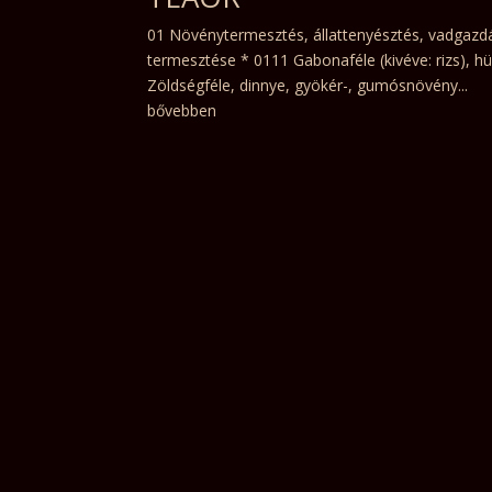
01 Növénytermesztés, állattenyésztés, vadgazd
termesztése * 0111 Gabonaféle (kivéve: rizs), 
Zöldségféle, dinnye, gyökér-, gumósnövény...
bővebben