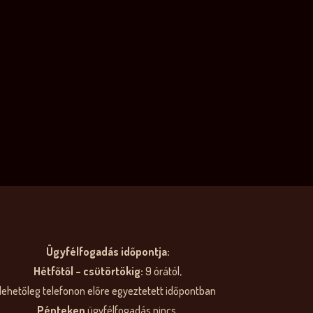
Ügyfélfogadás időpontja:
Hétfőtől – csütörtökig:
9 órától,
lehetőleg telefonon előre egyeztetett időpontban
Pénteken
ügyfélfogadás nincs.