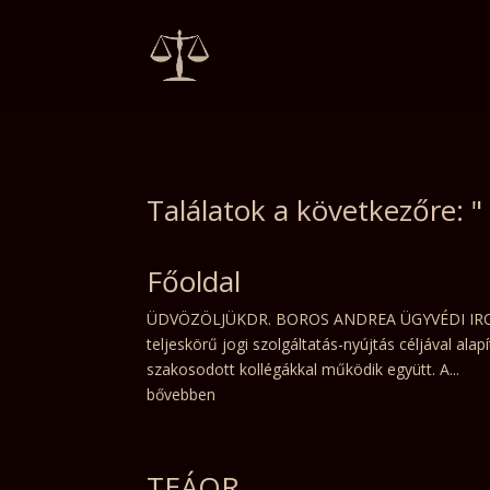
Találatok a következőre: "
Főoldal
ÜDVÖZÖLJÜKDR. BOROS ANDREA ÜGYVÉDI IRODA 
teljeskörű jogi szolgáltatás-nyújtás céljával ala
szakosodott kollégákkal működik együtt. A...
bővebben
TEÁOR