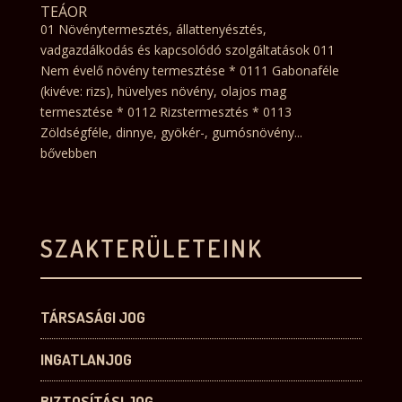
TEÁOR
01 Növénytermesztés, állattenyésztés,
vadgazdálkodás és kapcsolódó szolgáltatások 011
Nem évelő növény termesztése * 0111 Gabonaféle
(kivéve: rizs), hüvelyes növény, olajos mag
termesztése * 0112 Rizstermesztés * 0113
Zöldségféle, dinnye, gyökér-, gumósnövény...
bővebben
SZAKTERÜLETEINK
TÁRSASÁGI JOG
INGATLANJOG
BIZTOSÍTÁSI JOG