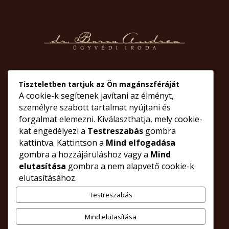
Ügyfélfogadás időpontja:
Tiszteletben tartjuk az Ön magánszféráját
Hétfőtől – csütörtökig:
9 órától,
A cookie-k segítenek javítani az élményt,
lehetőleg telefonon előre egyeztetett időpontban
személyre szabott tartalmat nyújtani és
forgalmat elemezni. Kiválaszthatja, mely cookie-
Pénteken
ügyfélfogadás nincs.
kat engedélyezi a
Testreszabás
gombra
kattintva. Kattintson a
Mind elfogadása
gombra a hozzájáruláshoz vagy a
Mind
© Minden jog fenntartva- dr. Boros Andrea Ügyvédi Iroda
elutasítása
gombra a nem alapvető cookie-k
A portál egyes részeinek jogi tartalmú tájékoztatása nem helyettesíti
elutasításához.
az ügyvéd személyes közreműködését egyes jogügyleteknél.
Weboldaltervezés, üzemeltetés, irodafotók: Orlando Graphix Studio
Testreszabás
cikkünkben
ügyvédi
termék
olvasói
válaszolunk
szolgalat@libori.hu
röviden
kapcsolatos
társaság
szerződés
vonatkozó
Mind elutasítása
szolgáltatás
házassági
berendezés
személyi
nagykereskedelme
kérdések
törvény
ingatlan
gazdasági
eljárás
ellátás
fizetési
kiskorú
ingatlan
öröklés
felszámolás
végrehajtás
tulajdon
ellenjegyzés
terhelő
kiskereskedelme